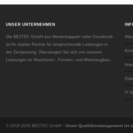
UNSER UNTERNEHMEN
INF
Die BEZTEC GmbH aus Westerkappeln nahe Osnabrück
Aktu
ist Ihr starker Partner für anspruchsvolle Leistungen in
Kont
der Zerspanung. Überzeugen Sie sich von unseren
Leistungen im Maschinen-, Formen- und Werkzeugbau.
Imp
Dat
IT-S
© 2018-2026 BEZTEC GmbH ·
Unser Qualitätsmanagement ist ze