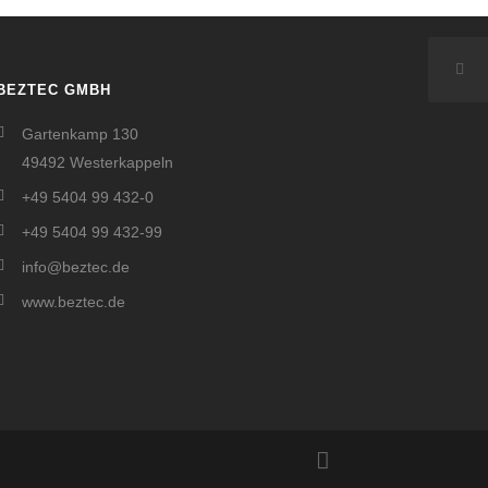
BEZTEC GMBH
Gartenkamp 130
49492 Westerkappeln
+49 5404 99 432-0
+49 5404 99 432-99
info@beztec.de
www.beztec.de