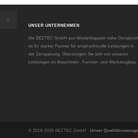
UNSER UNTERNEHMEN
Die BEZTEC GmbH aus Westerkappeln nahe Osnabrüc
ist Ihr starker Partner für anspruchsvolle Leistungen in
der Zerspanung. Überzeugen Sie sich von unseren
Leistungen im Maschinen-, Formen- und Werkzeugbau.
© 2018-2026 BEZTEC GmbH ·
Unser Qualitätsmanagem