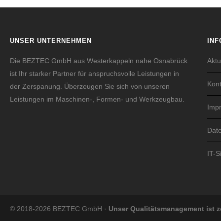
UNSER UNTERNEHMEN
INF
Die BEZTEC GmbH aus Westerkappeln nahe Osnabrück
Aktu
ist Ihr starker Partner für anspruchsvolle Leistungen in
Kont
der Zerspanung. Überzeugen Sie sich von unseren
Leistungen im Maschinen-, Formen- und Werkzeugbau.
Imp
Dat
IT-S
© 2018-2026 BEZTEC GmbH ·
Unser Qualitätsmanagement ist ze